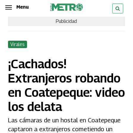
Skip
Menu
Menu
to
Publicidad
main
content
Virales
¡Cachados!
Extranjeros robando
en Coatepeque: video
los delata
Las cámaras de un hostal en Coatepeque
captaron a extranjeros cometiendo un