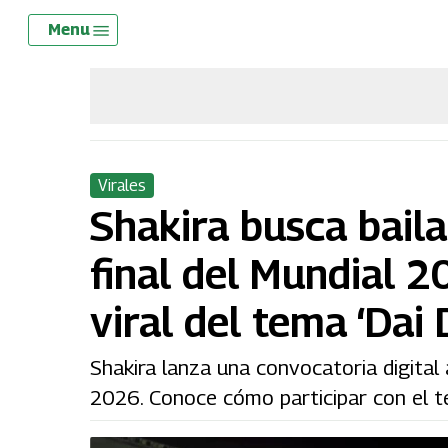
Skip
Menu
Menu
to
main
content
Virales
Shakira busca baila
final del Mundial 2
viral del tema ‘Dai 
Shakira lanza una convocatoria digital a
2026. Conoce cómo participar con el t