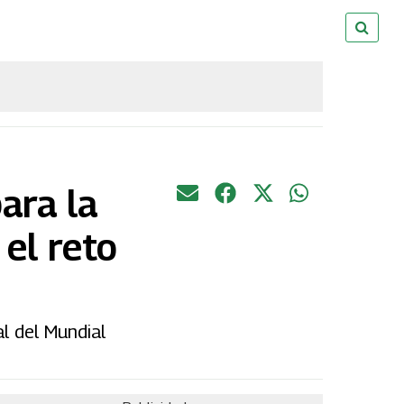
ara la
 el reto
al del Mundial