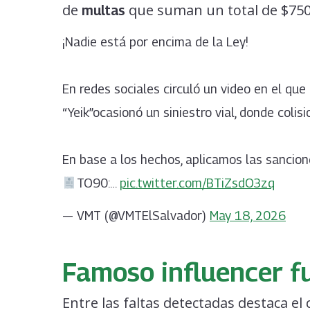
de
que suman un total de $750
multas
¡Nadie está por encima de la Ley!
En redes sociales circuló un video en el qu
“Yeik”ocasionó un siniestro vial, donde colis
En base a los hechos, aplicamos las sancion
TO90:…
pic.twitter.com/BTiZsdO3zq
— VMT (@VMTElSalvador)
May 18, 2026
Famoso influencer f
Entre las faltas detectadas destaca el