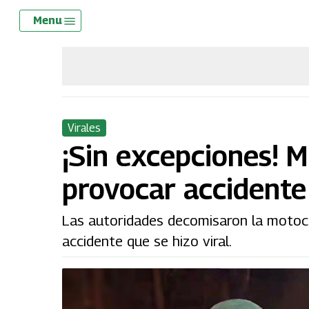
Skip
Menu
Menu
to
main
content
Virales
¡Sin excepciones! M
provocar accidente
Las autoridades decomisaron la motocic
accidente que se hizo viral.