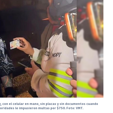
, con el celular en mano, sin placas y sin documentos cuando
toridades le impusieron multas por $750. Foto: VMT.