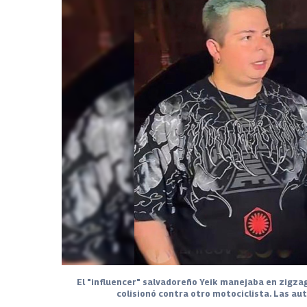
El "influencer" salvadoreño Yeik manejaba en zigzag
colisionó contra otro motociclista. Las au