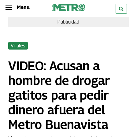
Skip
Menu
Menu
to
Publicidad
main
content
Virales
VIDEO: Acusan a
hombre de drogar
gatitos para pedir
dinero afuera del
Metro Buenavista