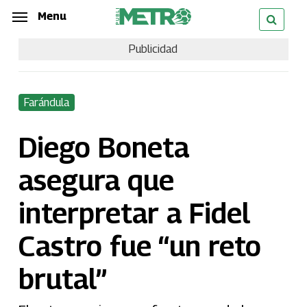
Skip
Menu
Menu
to
Publicidad
main
content
Farándula
Diego Boneta
asegura que
interpretar a Fidel
Castro fue “un reto
brutal”