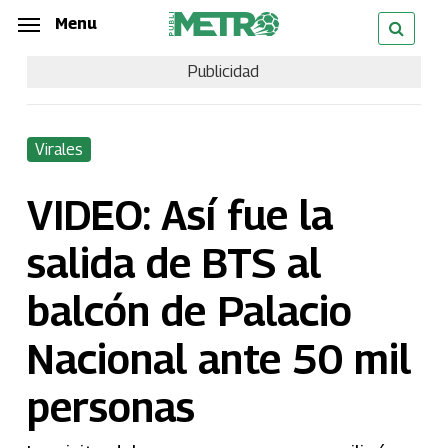
Skip
Menu
Menu
to
Publicidad
main
content
Virales
VIDEO: Así fue la
salida de BTS al
balcón de Palacio
Nacional ante 50 mil
personas