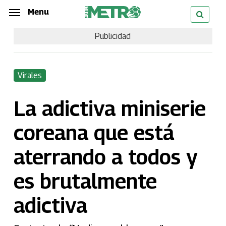
Skip
Menu
Menu
to
Publicidad
main
content
Virales
La adictiva miniserie
coreana que está
aterrando a todos y
es brutalmente
adictiva