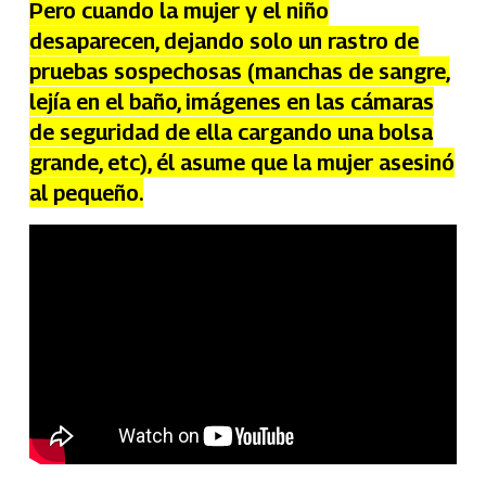
Pero cuando la mujer y el niño
desaparecen, dejando solo un rastro de
pruebas sospechosas (manchas de sangre,
lejía en el baño, imágenes en las cámaras
de seguridad de ella cargando una bolsa
grande, etc), él asume que la mujer asesinó
al pequeño.