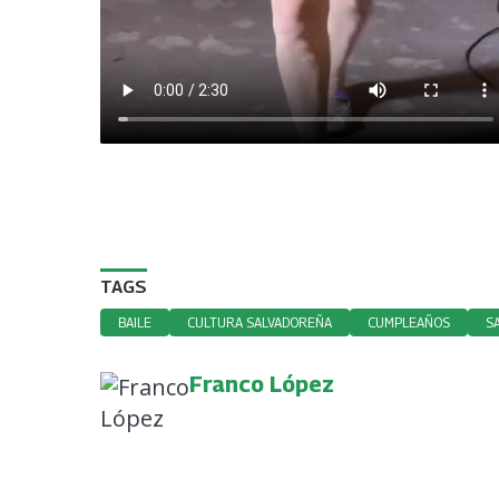
TAGS
BAILE
CULTURA SALVADOREÑA
CUMPLEAÑOS
S
Franco López