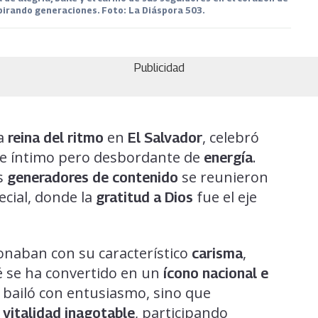
pirando generaciones. Foto: La Diáspora 503.
Publicidad
la
en
, celebró
reina del ritmo
El Salvador
e íntimo pero desbordante de
.
energía
os
se reunieron
generadores de contenido
cial, donde la
fue el eje
gratitud a Dios
onaban con su característico
,
carisma
 se ha convertido en un
ícono nacional e
 bailó con entusiasmo, sino que
u
, participando
vitalidad inagotable