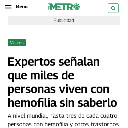
Skip
Menu
Menu
to
Publicidad
main
content
Virales
Expertos señalan
que miles de
personas viven con
hemofilia sin saberlo
A nivel mundial, hasta tres de cada cuatro
personas con hemofilia y otros trastornos