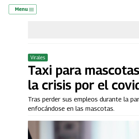
Skip
Menu
Menu
to
main
content
Virales
Taxi para mascotas:
la crisis por el cov
Tras perder sus empleos durante la pan
enfocándose en las mascotas.