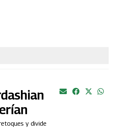
rdashian
verían
 retoques y divide