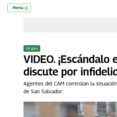
Skip
Menu
Menu
to
main
content
Virales
VIDEO. ¡Escándalo e
discute por infidel
Agentes del CAM controlan la situación
de San Salvador.