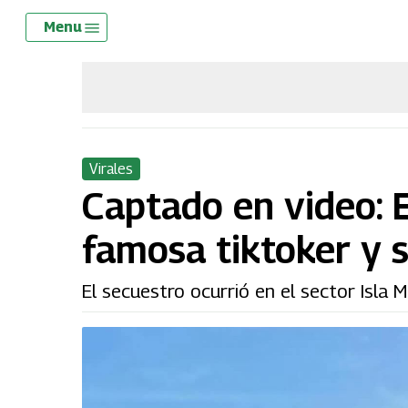
Skip
Menu
Menu
to
main
content
Virales
Captado en video: 
famosa tiktoker y s
El secuestro ocurrió en el sector Isla