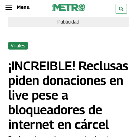
Skip
Menu
Menu
to
Publicidad
main
content
Virales
¡INCREIBLE! Reclusas
piden donaciones en
live pese a
bloqueadores de
internet en cárcel