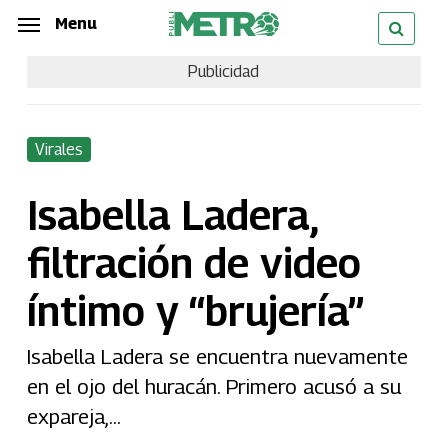
Skip
Menu
Menu
to
Publicidad
main
content
Virales
Isabella Ladera,
filtración de video
íntimo y “brujería”
Isabella Ladera se encuentra nuevamente
en el ojo del huracán. Primero acusó a su
expareja,...