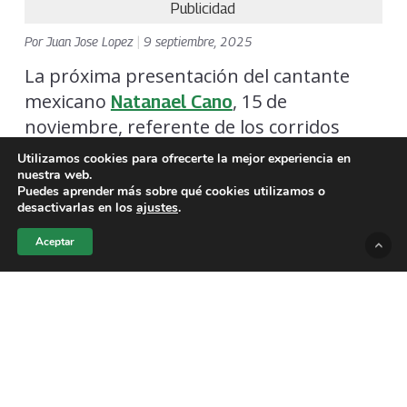
Publicidad
Por
Juan Jose Lopez
|
9 septiembre, 2025
La próxima presentación del cantante
mexicano
, 15 de
Natanael Cano
noviembre, referente de los corridos
tumbados, genera expectación en El
Utilizamos cookies para ofrecerte la mejor experiencia en
Salvador y abre el debate sobre si el
nuestra web.
Puedes aprender más sobre qué cookies utilizamos o
público podrá corear sin polémica temas
desactivarlas en los
ajustes
.
como
, conocidos por sus
“CUERNO AZULADO”
Aceptar
referencias a cárteles y al mundo del
narcotráfico.