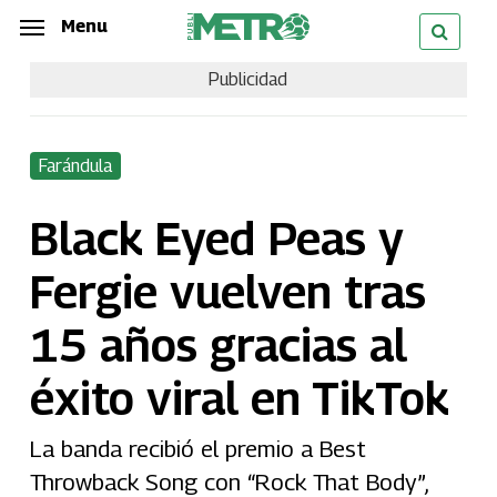
Skip
Menu
Menu
to
Publicidad
main
content
Farándula
Black Eyed Peas y
Fergie vuelven tras
15 años gracias al
éxito viral en TikTok
La banda recibió el premio a Best
Throwback Song con “Rock That Body”,