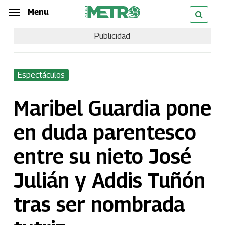
Skip
Menu
Menu
to
Publicidad
main
content
Espectáculos
Maribel Guardia pone
en duda parentesco
entre su nieto José
Julián y Addis Tuñón
tras ser nombrada