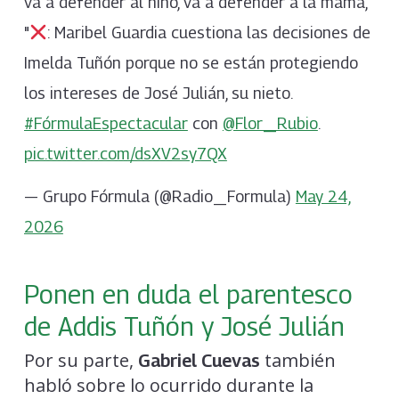
va a defender al niño, va a defender a la mamá,
"
: Maribel Guardia cuestiona las decisiones de
Imelda Tuñón porque no se están protegiendo
los intereses de José Julián, su nieto.
#FórmulaEspectacular
con
@Flor_Rubio
.
pic.twitter.com/dsXV2sy7QX
— Grupo Fórmula (@Radio_Formula)
May 24,
2026
Ponen en duda el parentesco
de Addis Tuñón y José Julián
Por su parte,
también
Gabriel Cuevas
habló sobre lo ocurrido durante la