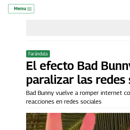
Skip
Menu
Menu
to
main
content
Farándula
El efecto Bad Bunny
paralizar las redes
Bad Bunny vuelve a romper internet co
reacciones en redes sociales