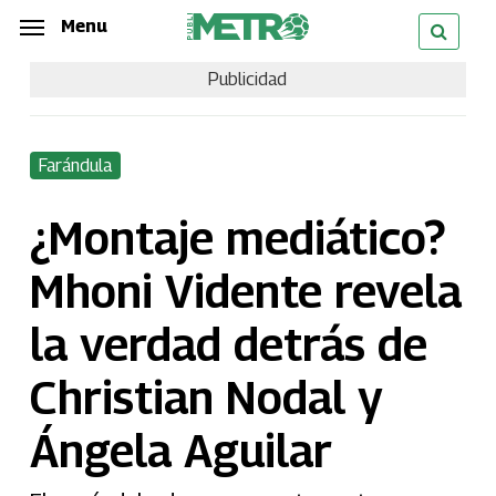
Skip
Menu
Menu
to
Publicidad
main
content
Farándula
¿Montaje mediático?
Mhoni Vidente revela
la verdad detrás de
Christian Nodal y
Ángela Aguilar