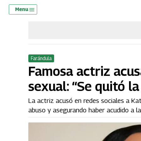
Skip
Menu
Menu
to
main
content
Farándula
Famosa actriz acus
sexual: “Se quitó la
La actriz acusó en redes sociales a Ka
abuso y asegurando haber acudido a la 