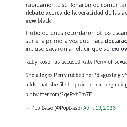
rápidamente se llenaron de comentari
de las a
debate acerca de la veracidad
.
new black’
Hubo quienes recordaron otros escá
sería la primera vez que hace
declarac
incluso sacaron a relucir que su
exnov
Ruby Rose has accused Katy Perry of sexual
She alleges Perry rubbed her “disgusting v**
adds that she filed a police report regardin
pic.twitter.com/2qeRxhBm7E
— Pop Base (@PopBase)
April 13, 2026