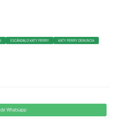
S
ESCÁNDALO KATY PERRY
KATY PERRY DENUNCIA
 de Whatsapp