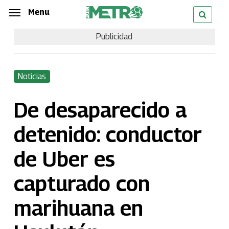
Skip
Menu
Menu
to
Publicidad
main
content
Noticias
De desaparecido a
detenido: conductor
de Uber es
capturado con
marihuana en