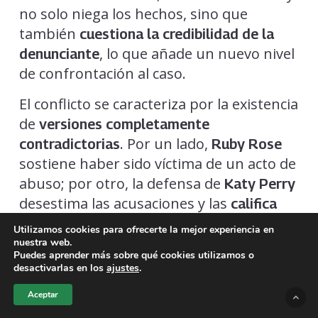
no solo niega los hechos, sino que
también
cuestiona la credibilidad de la
, lo que añade un nuevo nivel
denunciante
de confrontación al caso.
El conflicto se caracteriza por la existencia
de
versiones completamente
. Por un lado,
contradictorias
Ruby Rose
sostiene haber sido víctima de un acto de
abuso; por otro, la defensa de
Katy Perry
desestima las acusaciones y las
califica
.
como falsas
Utilizamos cookies para ofrecerte la mejor experiencia en
nuestra web.
La respuesta de la cantante ha
Puedes aprender más sobre qué cookies utilizamos o
desactivarlas en los
ajustes
.
intensificado el debate en redes sociales,
donde
entre quienes
usuarios se dividen
Aceptar
apoyan a la denunciante y quienes