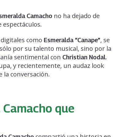
no ha dejado de
smeralda Camacho
de espectáculos.
s digitales como
, se
Esmeralda “Canape”
ólo por su talento musical, sino por la
canía sentimental con
.
Christian Nodal
lupa, y recientemente, un audaz look
de la conversación.
a Camacho que
compartió una historia en
lda
Camacho