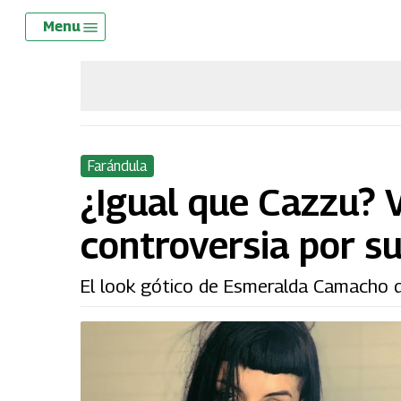
Skip
Menu
Menu
to
main
content
Farándula
¿Igual que Cazzu? V
controversia por su
El look gótico de Esmeralda Camacho q