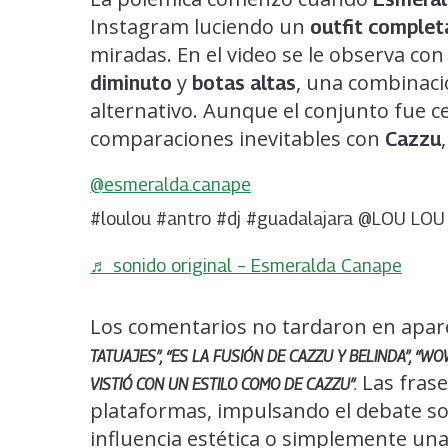
Instagram luciendo un
outfit comple
miradas. En el video se le observa co
y
, una combinaci
diminuto
botas altas
alternativo. Aunque el conjunto fue 
comparaciones inevitables con
Cazzu
@esmeralda.canape
#loulou #antro #dj #guadalajara @LOU LOU 
♬ sonido original – Esmeralda Canape
Los comentarios no tardaron en apar
TATUAJES”, “ES LA FUSIÓN DE CAZZU Y BELINDA”, “WOW
Las frase
VISTIÓ CON UN ESTILO COMO DE CAZZU”.
plataformas, impulsando el debate sob
influencia estética o simplemente una