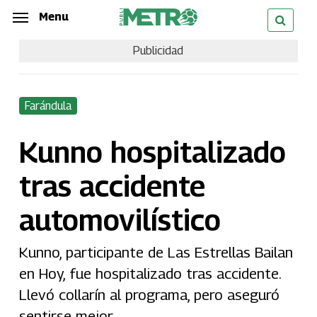
Skip
Menu
Menu
to
Publicidad
main
content
Farándula
Kunno hospitalizado
tras accidente
automovilístico
Kunno, participante de Las Estrellas Bailan
en Hoy, fue hospitalizado tras accidente.
Llevó collarín al programa, pero aseguró
sentirse mejor.