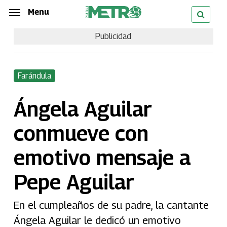
Skip
Menu
Menu
to
Publicidad
main
content
Farándula
Ángela Aguilar
conmueve con
emotivo mensaje a
Pepe Aguilar
En el cumpleaños de su padre, la cantante
Ángela Aguilar le dedicó un emotivo