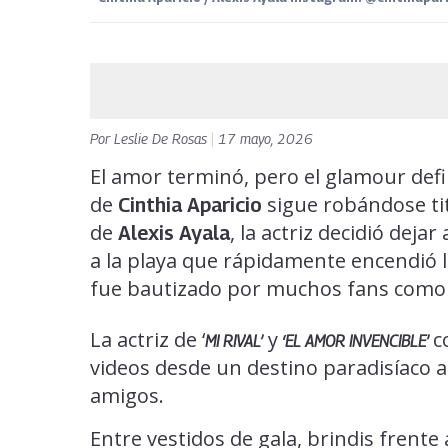
Por
Leslie De Rosas
|
17 mayo, 2026
El amor terminó, pero el glamour def
de
sigue robándose tit
Cinthia Aparicio
de
, la actriz decidió dej
Alexis Ayala
a la playa que rápidamente encendió las
fue bautizado por muchos fans como
La actriz de ‘
y
c
MI RIVAL’
‘EL AMOR INVENCIBLE’
videos desde un destino paradisíaco al
amigos.
Entre vestidos de gala, brindis frent