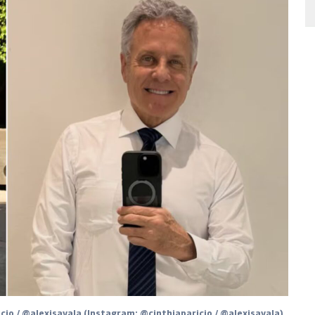
icio / @alexisayala (Instagram: @cinthiaparicio / @alexisayala)