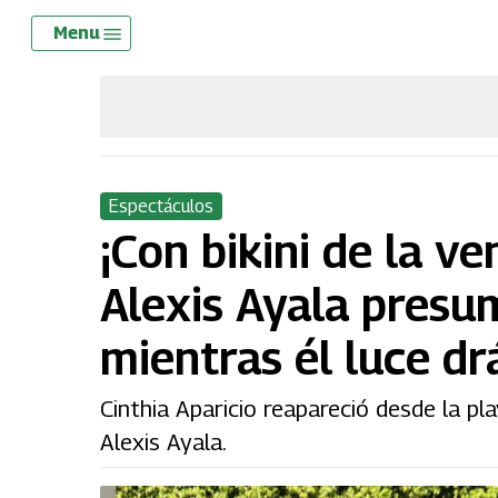
Skip
Menu
Menu
to
main
content
Espectáculos
¡Con bikini de la v
Alexis Ayala presum
mientras él luce dr
Cinthia Aparicio reapareció desde la pl
Alexis Ayala.