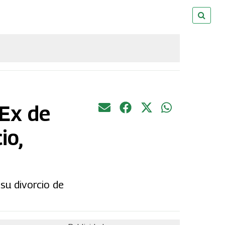
 Ex de
io,
 su divorcio de