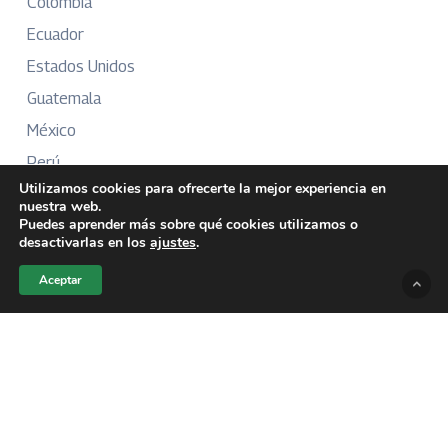
Colombia
Ecuador
Estados Unidos
Guatemala
México
Perú
Utilizamos cookies para ofrecerte la mejor experiencia en
Puerto Rico
nuestra web.
Puedes aprender más sobre qué cookies utilizamos o
desactivarlas en los
ajustes
.
Más Información
Aceptar
Sobre Nosotros
Directorio
Aviso Legal
Términos y Condiciones
Publicidad