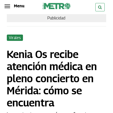
Skip
Menu
Menu
to
Publicidad
main
content
Virales
Kenia Os recibe
atención médica en
pleno concierto en
Mérida: cómo se
encuentra