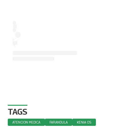
TAGS
ATENCION MEDICA
FARANDULA
KENIA OS