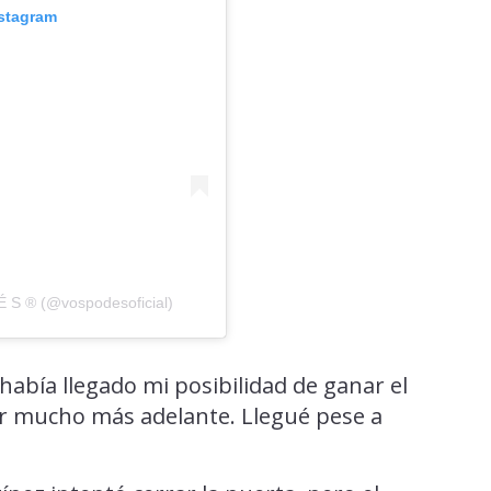
nstagram
́ S ® (@vospodesoficial)
abía llegado mi posibilidad de ganar el
gar mucho más adelante. Llegué pese a