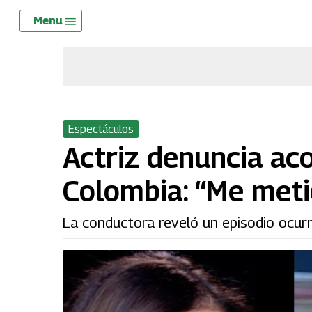
Skip
Menu
Menu
to
main
content
Espectáculos
Actriz denuncia ac
Colombia: “Me metió
La conductora reveló un episodio ocur