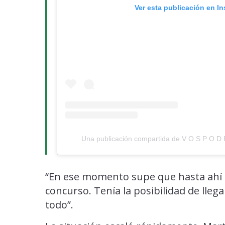
Ver esta publicación en I
Una publicación compartida de V O S P O D E
“En ese momento supe que hasta ahí h
concurso. Tenía la posibilidad de lle
todo”.