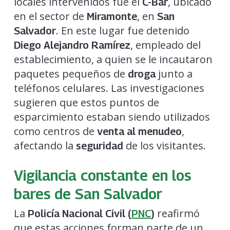
locales intervenidos fue el
, ubicado
C-Bar
en el sector de
, en
Miramonte
San
. En este lugar fue detenido
Salvador
, empleado del
Diego Alejandro Ramírez
establecimiento, a quien se le incautaron
paquetes pequeños de
junto a
droga
teléfonos celulares. Las investigaciones
sugieren que estos puntos de
esparcimiento estaban siendo utilizados
como centros de
,
venta al menudeo
afectando la
de los visitantes.
seguridad
Vigilancia constante en los
bares de San Salvador
La
reafirmó
Policía Nacional Civil (
PNC
)
que estas acciones forman parte de un