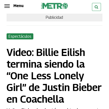
Skip
Menu
Menu
to
Publicidad
main
content
Espectáculos
Video: Billie Eilish
termina siendo la
“One Less Lonely
Girl” de Justin Bieber
en Coachella