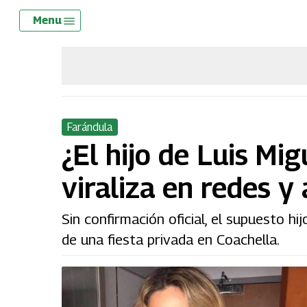
Skip
Menu
Menu
to
main
content
Farándula
¿El hijo de Luis Mi
viraliza en redes y
Sin confirmación oficial, el supuesto h
de una fiesta privada en Coachella.