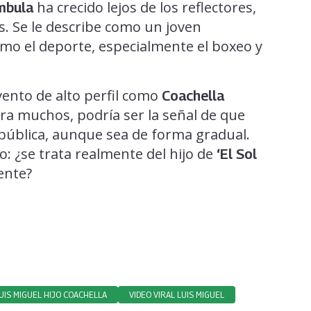
ha crecido lejos de los reflectores,
mbula
s. Se le describe como un joven
omo el deporte, especialmente el boxeo y
vento de alto perfil como
Coachella
ara muchos, podría ser la señal de que
 pública, aunque sea de forma gradual.
o: ¿se trata realmente del hijo de
‘El Sol
ente?
UIS MIGUEL HIJO COACHELLA
VIDEO VIRAL LUIS MIGUEL