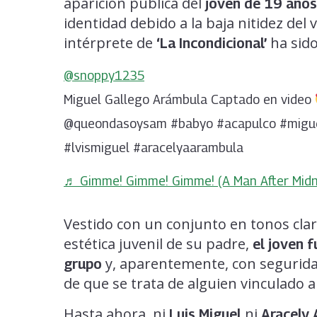
aparición pública del
joven de 19 años
identidad debido a la baja nitidez del v
intérprete de
ha sid
‘La Incondicional’
@snoppy1235
Miguel Gallego Arámbula Captado en video
@queondasoysam #babyo #acapulco #migu
#lvismiguel #aracelyaarambula
♬ Gimme! Gimme! Gimme! (A Man After Midn
Vestido con un conjunto en tonos clar
estética juvenil de su padre,
el joven 
y, aparentemente, con seguridad
grupo
de que se trata de alguien vinculado a 
Hasta ahora, ni
ni
Luis Miguel
Aracely