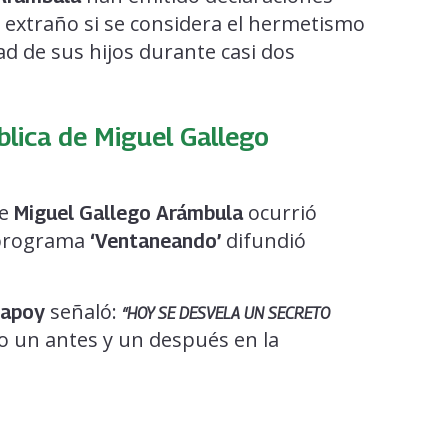
ta extraño si se considera el hermetismo
dad de sus hijos durante casi dos
ública de Miguel Gallego
de
ocurrió
Miguel Gallego Arámbula
 programa
difundió
‘Ventaneando’
señaló:
hapoy
“HOY SE DESVELA UN SECRETO
o un antes y un después en la