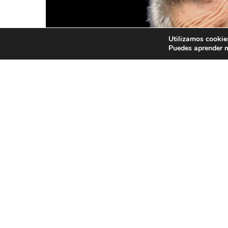
Utilizamos cookies
Puedes aprender m
César Bono. (
Por
Hugo Maldonado
|
22 marzo, 2026