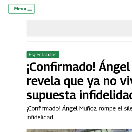
Skip
Menu
Menu
to
main
content
Espectáculos
¡Confirmado! Ángel
revela que ya no v
supuesta infidelida
¡Confirmado! Ángel Muñoz rompe el sil
infidelidad