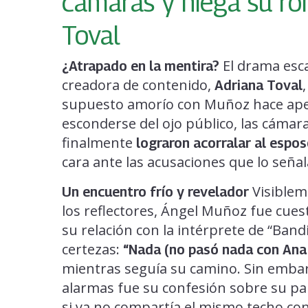
cámaras y niega su r
Toval
El drama esca
¿Atrapado en la mentira?
creadora de contenido,
Adriana Toval
supuesto amorío con Muñoz hace ape
esconderse del ojo público, las cámar
finalmente
lograron acorralar al espos
cara ante las acusaciones que lo seña
Visiblem
Un encuentro frío y revelador
los reflectores, Ángel Muñoz fue cue
su relación con la intérprete de “Ban
certezas:
“Nada (no pasó nada con Ana
mientras seguía su camino. Sin embar
alarmas fue su confesión sobre su par
si ya no compartía el mismo techo con 