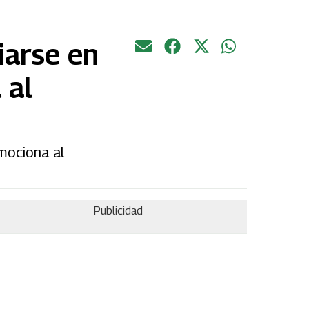
iarse en
 al
nmociona al
Publicidad