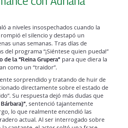
omance con Adriana
ló a niveles insospechados cuando la
, rompió el silencio y destapó un
nas unas semanas. Tras días de
as del programa “¡Siéntese quien pueda!”
para que diera la
o de la “Reina Grupera”
lan como un “traidor”.
ente sorprendido y tratando de huir de
stionado directamente sobre el estado de
dido”. Su respuesta dejó más dudas que
, sentenció tajantemente
 Bárbara)”
go, lo que realmente encendió las
adero actual. Al ser interrogado sobre
la cantante, el actor soltó una frase