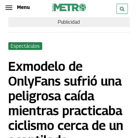
Skip
Menu
Menu
to
Publicidad
main
content
Espectáculos
Exmodelo de
OnlyFans sufrió una
peligrosa caída
mientras practicaba
ciclismo cerca de un