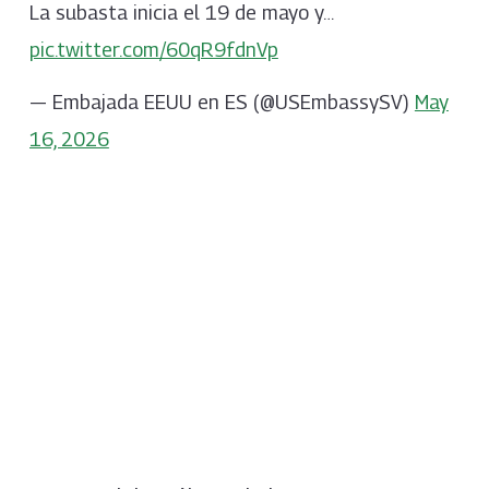
La subasta inicia el 19 de mayo y…
pic.twitter.com/60qR9fdnVp
— Embajada EEUU en ES (@USEmbassySV)
May
16, 2026