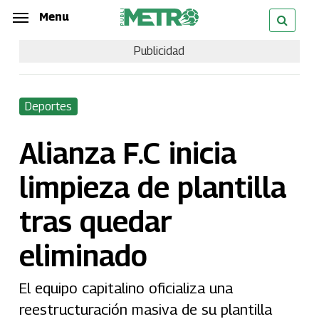
Skip
Menu
Menu
to
Publicidad
main
content
Deportes
Alianza F.C inicia
limpieza de plantilla
tras quedar
eliminado
El equipo capitalino oficializa una
reestructuración masiva de su plantilla