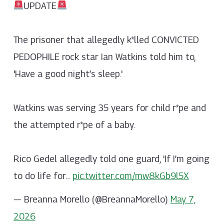
UPDATE
The prisoner that allegedly k*lled CONVICTED
PEDOPHILE rock star Ian Watkins told him to,
'Have a good night’s sleep.'
Watkins was serving 35 years for child r*pe and
the attempted r*pe of a baby.
Rico Gedel allegedly told one guard, 'If I’m going
to do life for…
pic.twitter.com/mw8kGb9l5X
— Breanna Morello (@BreannaMorello)
May 7,
2026