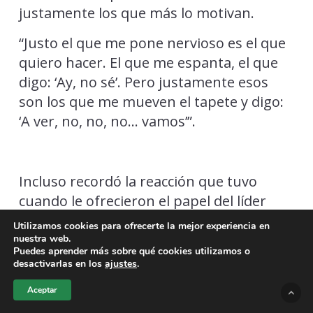
justamente los que más lo motivan.
“Justo el que me pone nervioso es el que
quiero hacer. El que me espanta, el que
digo: ‘Ay, no sé’. Pero justamente esos
son los que me mueven el tapete y digo:
‘A ver, no, no, no… vamos’”.
Incluso recordó la reacción que tuvo
cuando le ofrecieron el papel del líder
cubano.
Utilizamos cookies para ofrecerte la mejor experiencia en
nuestra web.
“Cuando me ofrecieron a Fidel pensé:
Puedes aprender más sobre qué cookies utilizamos o
desactivarlas en los
ajustes
.
‘Están locos. ¿Yo? ¿Por qué yo de Fidel?’”.
Aceptar
Boneta explicó que el estreno en Tribeca