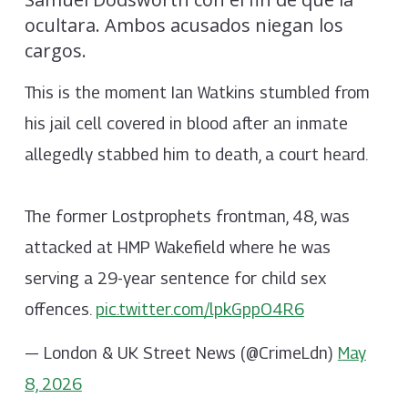
ocultara. Ambos acusados niegan los
cargos.
This is the moment Ian Watkins stumbled from
his jail cell covered in blood after an inmate
allegedly stabbed him to death, a court heard.
The former Lostprophets frontman, 48, was
attacked at HMP Wakefield where he was
serving a 29-year sentence for child sex
offences.
pic.twitter.com/lpkGppO4R6
— London & UK Street News (@CrimeLdn)
May
8, 2026