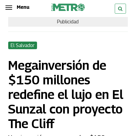
Skip
Menu
Menu
to
Publicidad
main
content
El Salvador
Megainversión de
$150 millones
redefine el lujo en El
Sunzal con proyecto
The Cliff