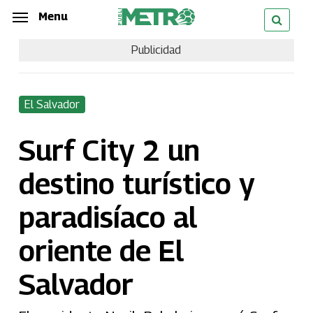
Skip
Menu
Menu
to
Publicidad
main
content
El Salvador
Surf City 2 un
destino turístico y
paradisíaco al
oriente de El
Salvador