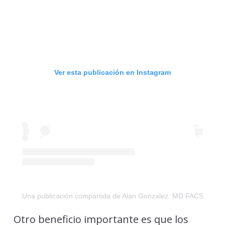
Ver esta publicación en Instagram
Una publicación compartida de Alan Gonzalez. MD FACS
(@
Otro beneficio importante es que los