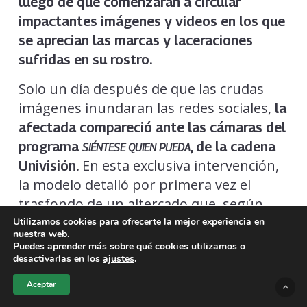
luego de que comenzaran a circular
impactantes imágenes y videos en los que
se aprecian las marcas y laceraciones
sufridas en su rostro.
Solo un día después de que las crudas
imágenes inundaran las redes sociales,
la
afectada compareció ante las cámaras del
programa
, de la cadena
SIÉNTESE QUIEN PUEDA
En esta exclusiva intervención,
Univisión.
la modelo detalló por primera vez el
trasfondo de un altercado que, según
sus palabras, no es producto de un
Utilizamos cookies para ofrecerte la mejor experiencia en
nuestra web.
hecho aislado, sino la preocupante
Puedes aprender más sobre qué cookies utilizamos o
desactivarlas en los
ajustes
.
conclusión de una tensa relación laboral
y personal que venía desgastándose
Aceptar
desde hace bastante tiempo.