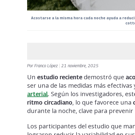
Acostarse a la misma hora cada noche ayuda a reducir 
cott
Por
Franco López
|
21 noviembre, 2025
Un
demostró que
estudio reciente
aco
ser una de las medidas más efectivas 
. Según los investigadores, est
arterial
, lo que favorece una
ritmo circadiano
durante la noche, clave para preveni
Los participantes del estudio que m
lograron reducir la variabilidad en s