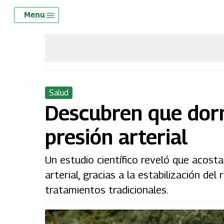
Skip
Menu
Menu
to
main
content
Salud
Descubren que dorm
presión arterial
Un estudio científico reveló que acost
arterial, gracias a la estabilización de
tratamientos tradicionales.