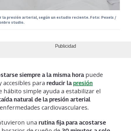
la presión arterial, según un estudio reciente. Foto: Pexels /
onbro studio.
Publicidad
puede
starse siempre a la misma hora
y accesibles para
reducir la
presión
e hábito simple ayuda a estabilizar el
caída natural de la presión arterial
r enfermedades cardiovasculares.
antuvieron una
rutina fija para acostarse
us horarios de sueño de
30 minutos a solo