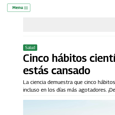
Skip
Menu
Menu
to
main
content
Salud
Cinco hábitos cient
estás cansado
La ciencia demuestra que cinco hábitos
incluso en los días más agotadores. ¡