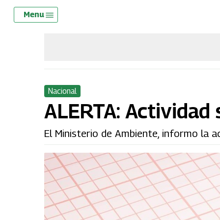
Skip
Menu
Menu
to
main
content
Nacional
ALERTA: Actividad s
El Ministerio de Ambiente, informo la a