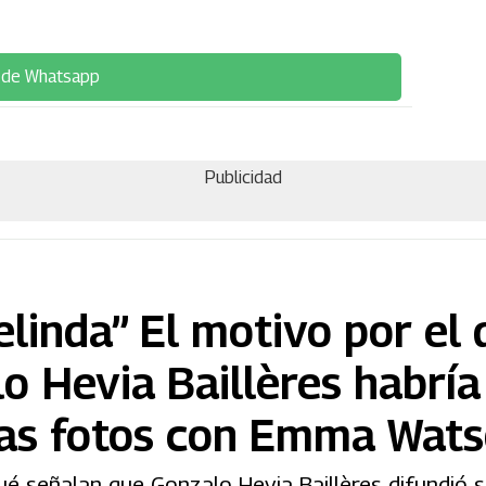
 de Whatsapp
Publicidad
linda” El motivo por el 
o Hevia Baillères habría
ias fotos con Emma Wat
ué señalan que Gonzalo Hevia Baillères difundió 