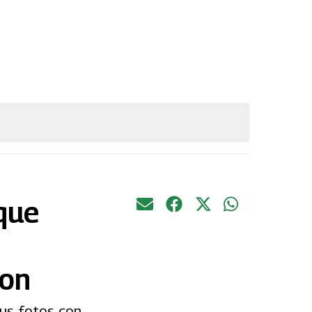
que
son
sus fotos con