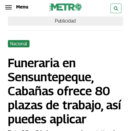
Skip
Menu
Menu
to
Publicidad
main
content
Nacional
Funeraria en
Sensuntepeque,
Cabañas ofrece 80
plazas de trabajo, así
puedes aplicar