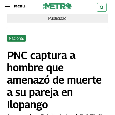
Skip
Menu
Menu
to
Publicidad
main
content
Nacional
PNC captura a
hombre que
amenazó de muerte
a su pareja en
Ilopango