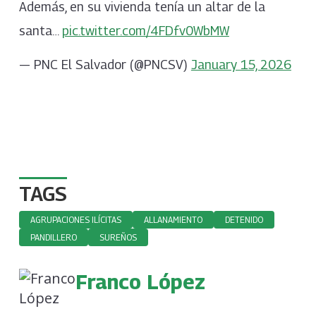
Además, en su vivienda tenía un altar de la
santa…
pic.twitter.com/4FDfv0WbMW
— PNC El Salvador (@PNCSV)
January 15, 2026
TAGS
AGRUPACIONES ILÍCITAS
ALLANAMIENTO
DETENIDO
PANDILLERO
SUREÑOS
Franco López