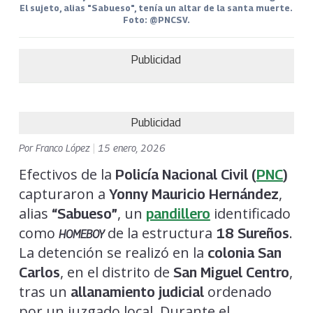
El sujeto, alias "Sabueso", tenía un altar de la santa muerte.
Foto: @PNCSV.
Publicidad
Publicidad
Por
Franco López
|
15 enero, 2026
Efectivos de la
Policía Nacional Civil (
PNC
)
capturaron a
,
Yonny Mauricio Hernández
alias
, un
identificado
“Sabueso”
pandillero
como
de la estructura
.
18 Sureños
HOMEBOY
La detención se realizó en la
colonia San
, en el distrito de
,
Carlos
San Miguel Centro
tras un
ordenado
allanamiento judicial
por un juzgado local. Durante el