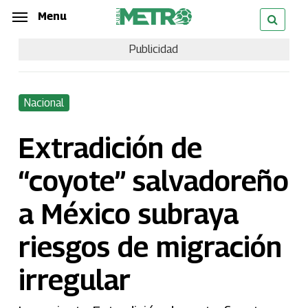
Skip
Menu
Menu
to
Publicidad
main
content
Nacional
Extradición de
“coyote” salvadoreño
a México subraya
riesgos de migración
irregular