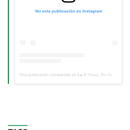
Ver esta publicación en Instagram
Una publicación compartida de 𝐋𝐮 ⩙ 𝐶ℎ𝑢𝑛𝑔, 𝑃𝑒𝑖-𝑌𝑢𝑛 © ™ 𝐍𝐘𝐂 (@lu.pychung)