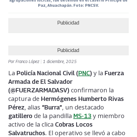
agrupaciones ilícitas, fue detenido en el caserío Príncipe de
Paz, Ahuachapán. Foto: PNCSV.
Publicidad
Publicidad
Por
Franco López
|
1 diciembre, 2025
La
y la
Policía Nacional Civil (
PNC
)
Fuerza
Armada de El Salvador
confirmaron la
(@FUERZARMADASV)
captura de
Hermógenes Humberto Rivas
, alias
, un destacado
Pérez
“Burra”
de la pandilla
y miembro
gatillero
MS-13
activo de la clica
Cobras Locos
. El operativo se llevó a cabo
Salvatruchos