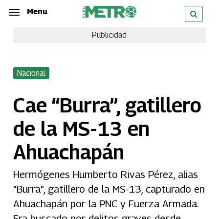
Skip
Menu
Menu
to
Publicidad
main
content
Nacional
Cae “Burra”, gatillero
de la MS-13 en
Ahuachapán
Hermógenes Humberto Rivas Pérez, alias
"Burra", gatillero de la MS-13, capturado en
Ahuachapán por la PNC y Fuerza Armada.
Era buscado por delitos graves desde