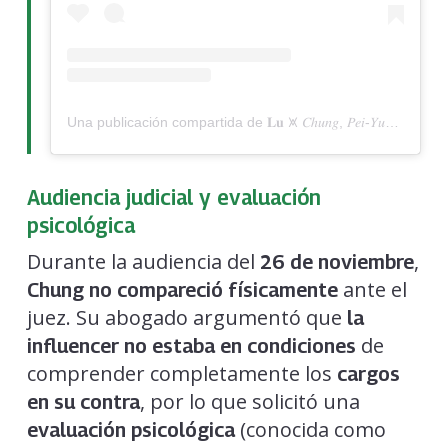
Una publicación compartida de 𝐋𝐮 ⩙ 𝐶ℎ𝑢𝑛𝑔, 𝑃𝑒𝑖-𝑌𝑢𝑛 © ™ 𝐍𝐘𝐂 (@lu.pychung)
Audiencia judicial y evaluación
psicológica
Durante la audiencia del
,
26 de noviembre
ante el
Chung no compareció físicamente
juez. Su abogado argumentó que
la
de
influencer no estaba en condiciones
comprender completamente los
cargos
, por lo que solicitó una
en su contra
(conocida como
evaluación psicológica