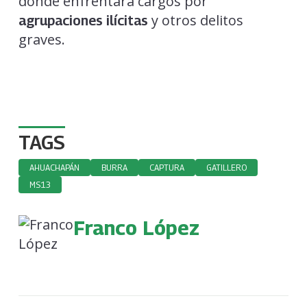
donde enfrentará cargos por
y otros delitos
agrupaciones ilícitas
graves.
TAGS
AHUACHAPÁN
BURRA
CAPTURA
GATILLERO
MS13
Franco López