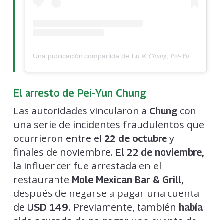
Una publicación compartida de 𝐋𝐮 ⩙ 𝐶ℎ𝑢𝑛𝑔, 𝑃𝑒𝑖-𝑌𝑢𝑛 © ™ 𝐍𝐘𝐂 (@lu.pychung)
El arresto de Pei-Yun Chung
Las autoridades vincularon a
con
Chung
una serie de incidentes fraudulentos que
ocurrieron entre el
y
22 de octubre
finales de noviembre.
El 22 de noviembre,
la influencer fue arrestada en el
restaurante
,
Mole Mexican Bar & Grill
después de negarse a pagar una cuenta
de
. Previamente, también
USD 149
había