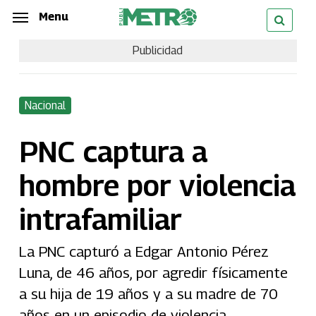
Skip
Menu
Menu
to
Publicidad
main
content
Nacional
PNC captura a
hombre por violencia
intrafamiliar
La PNC capturó a Edgar Antonio Pérez
Luna, de 46 años, por agredir físicamente
a su hija de 19 años y a su madre de 70
años en un episodio de violencia