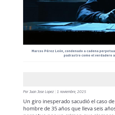
Marcos Pérez León, condenado a cadena perpetua,
padrastro como el verdadero agr
Por
Juan Jose Lopez
|
1 noviembre, 2025
Un giro inesperado sacudió el caso d
hombre de 35 años que lleva seis años