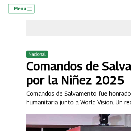
Skip
Menu
Menu
to
main
content
Nacional
Comandos de Salva
por la Niñez 2025
Comandos de Salvamento fue honrado co
humanitaria junto a World Vision. Un re