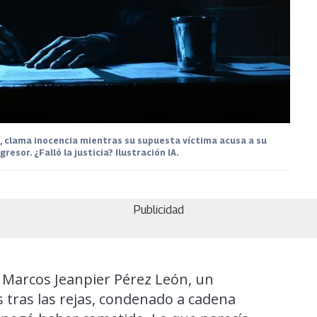
 clama inocencia mientras su supuesta víctima acusa a su
esor. ¿Falló la justicia? Ilustración IA.
Publicidad
e Marcos Jeanpier Pérez León, un
 tras las rejas, condenado a cadena