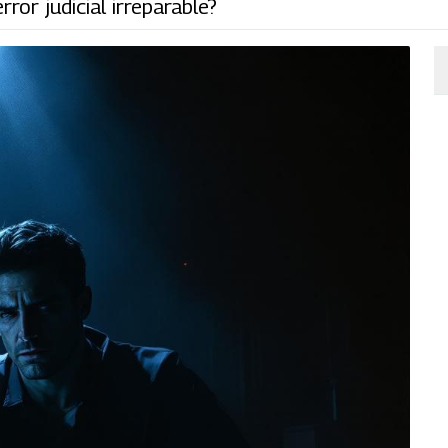
ror judicial irreparable?