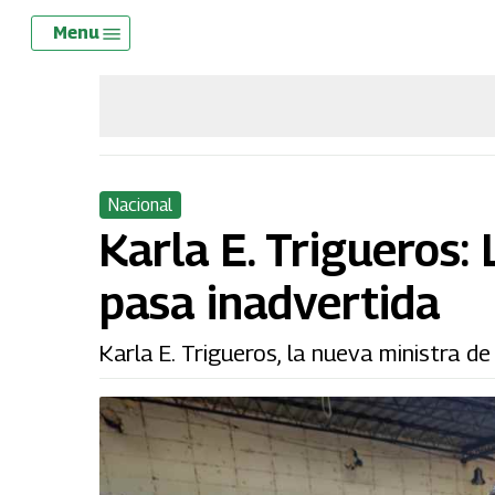
Skip
Menu
Menu
to
main
content
Nacional
Karla E. Trigueros:
pasa inadvertida
Karla E. Trigueros, la nueva ministra de