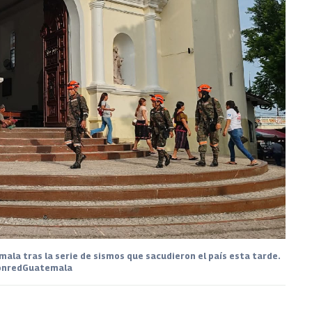
ala tras la serie de sismos que sacudieron el país esta tarde.
ConredGuatemala