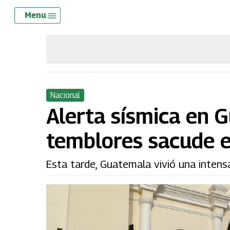
Skip
Menu
Menu
to
main
content
Nacional
Alerta sísmica en 
temblores sacude e
Esta tarde, Guatemala vivió una intens