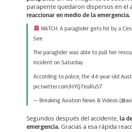
parapente quedaron dispersos en el a
reaccionar en medio de la emergencia.
WATCH: A paraglider gets hit by a Ce
See.
The paraglider was able to pull her resc
incident on Saturday.
According to police, the 44-year-old Au
pic.twitter.com/HYQ7euRu57
— Breaking Aviation News & Videos (@av
Segundos después del accidente,
la d
. Gracias a esa rápida reac
emergencia