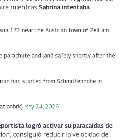
ire mientras
Sabrina intentaba
ssna 172 near the Austrian town of Zell am
ue parachute and land safely shortly after the
strian had started from Schmittenhöhe in…
iationbrk)
May 24, 2026
eportista logró activar su paracaídas de
ción, consiguió reducir la velocidad de