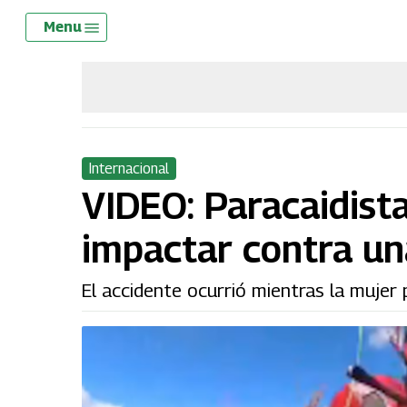
Skip
Menu
Menu
to
main
content
Internacional
VIDEO: Paracaidista
impactar contra un
El accidente ocurrió mientras la mujer