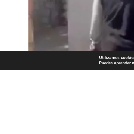
Utilizamos cookies
Puedes aprender m
Tiroteo en Niza, Franc
Por
Amelia Rojas
|
11 mayo, 2026