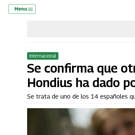
Skip
Menu
Menu
to
main
content
Internacional
Se confirma que ot
Hondius ha dado po
Se trata de uno de los 14 españoles q